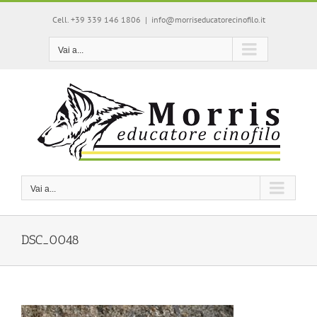
Salta
Cell. +39 339 146 1806
|
info@morriseducatorecinofilo.it
al
contenuto
Vai a...
Vai a...
DSC_0048