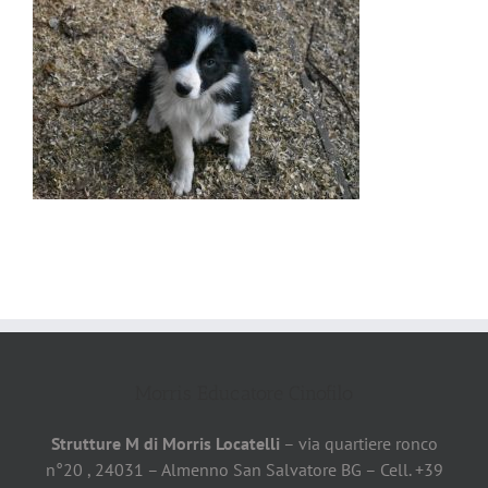
Morris Educatore Cinofilo
Strutture M di Morris Locatelli
– via quartiere ronco
n°20 , 24031 – Almenno San Salvatore BG – Cell. +39