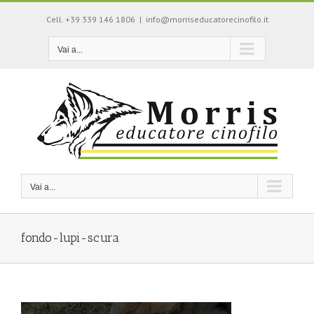
Salta
Cell. +39 339 146 1806
|
info@morriseducatorecinofilo.it
al
contenuto
Vai a...
Vai a...
fondo-lupi-scura