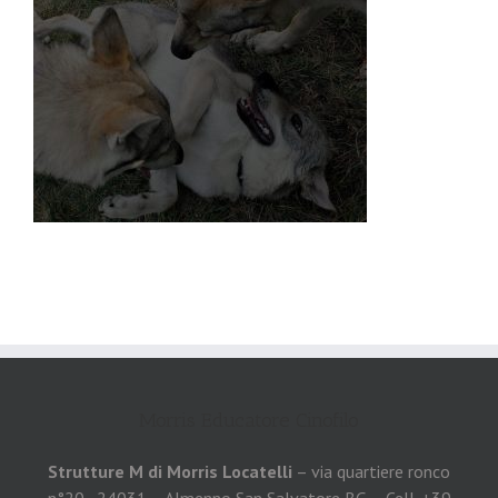
Morris Educatore Cinofilo
Strutture M di Morris Locatelli
– via quartiere ronco