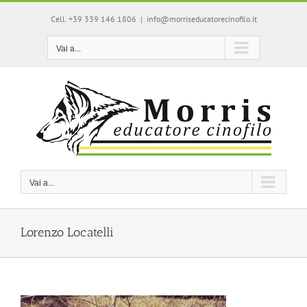
Salta
Cell. +39 339 146 1806
|
info@morriseducatorecinofilo.it
al
contenuto
Vai a...
Vai a...
Lorenzo Locatelli